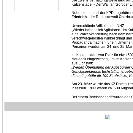
Die zweite Verhaftungswelle fand am 22
Katzenstadel - Der Wallfahrtsort der L
Neben den meist der KPD angehören
Friedrich
oder Rechtsanwalt
Oberbru
Unverschämte Artikel in der NNZ:
„Wieder haben sich Agitatoren...im K
eine Völkerwanderung nach dem herrl
verschwiegendsten Winkel dringt und
Propaganda machen für ein Unterneh
Personen wurden am 24. und 25. Mai 
Im Katzenstadel war Platz für etwa 
Neudeck eingewiesen, um im Katzensta
aus Eichstätt:
„Wegen Überfüllung der Augsburger 
Gerichtsgefängnis Eichstätt untergeb
die Leihgebühr für 100 Strohsäcke, K
Am
23. März
wurde das KZ Dachau erö
Insassen. 1933 waren ca. 580 Augsbur
Bei einem Bombenangriff wurde das G