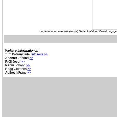
Heute errinnert eine (versteckte) Gedenktafel am Verwaltung
Weitere Informationen
zum Katzenstadel
Infoseite >>
Aechter
Johann
>>
P
röll Josef
>>
Rehm
Johann
>>
Högg
Clemens
>>
Adlhoch
Franz
>>