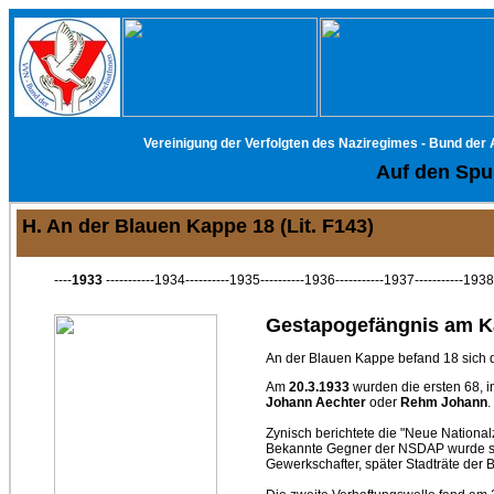
Vereinigung der Verfolgten des Naziregimes - Bund der
Auf den Spur
H. An der Blauen Kappe 18 (Lit. F143)
----
1933
-----------1934----------1935----------1936-----------1937-----------1938-
Gestapogefängnis am K
An der Blauen Kappe befand 18 sich 
Am
20.3.1933
wurden die ersten 68, 
Johann Aechter
oder
Rehm Johann
.
Zynisch berichtete die "Neue National
Bekannte Gegner der NSDAP wurde so 
Gewerkschafter, später Stadträte der B