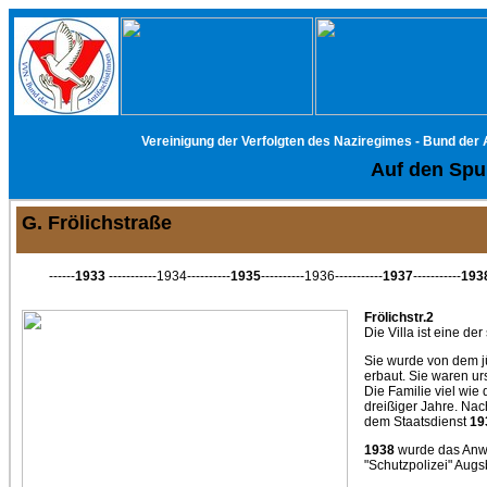
Vereinigung der Verfolgten des Naziregimes - Bund der
Auf den Spur
G. Frölichstraße
------
1933
-----------1934----------
1935
----------1936-----------
1937
-----------
193
Frölichstr.2
Die Villa ist eine d
Sie wurde von dem j
erbaut. Sie waren ur
Die Familie viel wie
dreißiger Jahre. Nac
dem Staatsdienst
19
1938
wurde das Anwes
"Schutzpolizei" Aug