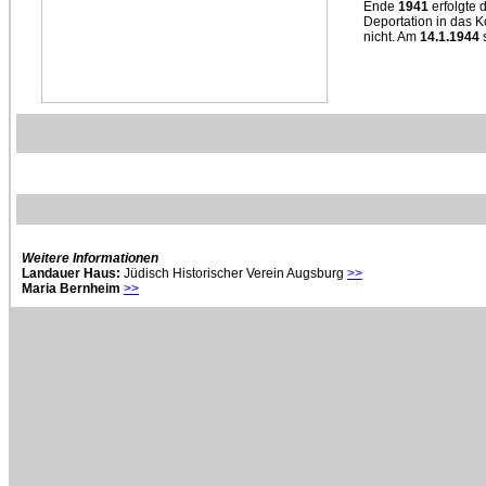
Ende
1941
erfolgte 
Deportation in das 
nicht. Am
14.1.1944
s
Weitere Informationen
Landauer Haus:
Jüdisch Historischer Verein Augsburg
>>
Maria Bernheim
>>