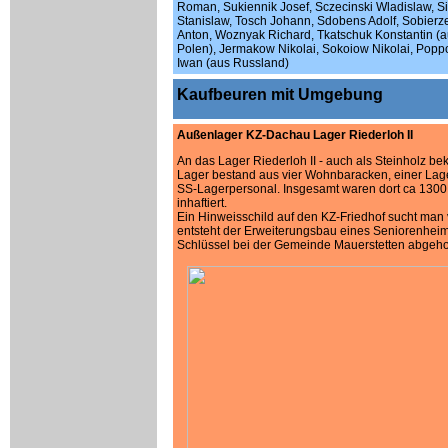
Roman, Sukiennik Josef, Sczecinski Wladislaw, Si
Stanislaw, Tosch Johann, Sdobens Adolf, Sobierz
Anton, Woznyak Richard, Tkatschuk Konstantin (
Polen), Jermakow Nikolai, Sokoiow Nikolai, Pop
Iwan (aus Russland)
Kaufbeuren mit Umgebung
Außenlager KZ-Dachau Lager Riederloh II
An das Lager Riederloh II - auch als Steinholz bek
Lager bestand aus vier Wohnbaracken, einer Lag
SS-Lagerpersonal. Insgesamt waren dort ca 1300 
inhaftiert.
Ein Hinweisschild auf den KZ-Friedhof sucht man 
entsteht der Erweiterungsbau eines Seniorenheim
Schlüssel bei der Gemeinde Mauerstetten abgeho