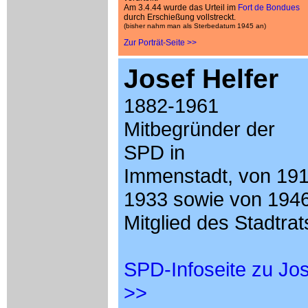
Am 3.4.44 wurde das Urteil im
Fort de Bondues
durch Erschießung vollstreckt.
(bisher nahm man als Sterbedatum 1945 an)
Zur Porträt-Seite >>
Josef Helfer
1882-1961
Mitbegründer der
SPD in
Immenstadt, von 191
1933 sowie von 1946
Mitglied des Stadtrat
SPD-Infoseite zu Jos
>>