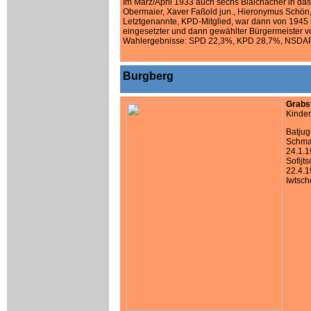
Im März/April 1933 auch sechs Blaichacher in da
Obermaier, Xaver Faßold jun., Hieronymus Schön
Letztgenannte, KPD-Mitglied, war dann von 1945
eingesetzter und dann gewählter Bürgermeister v
Wahlergebnisse: SPD 22,3%, KPD 28,7%, NSDA
Burgberg
Grabs
Kinder
Batjug
Schmal
24.1.
Sofijt
22.4.
Iwtsch