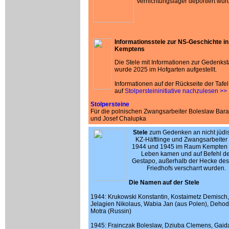
Vernichtungslager deportiert wur
Informationsstele zur NS-Geschichte in
Kemptens
Die Stele mit Informationen zur Gedenkst
wurde 2025 im Hofgarten aufgestellt.
Informationen auf der Rückseite der Tafel
auf
Stolpersteininitiative nachzulesen >>
Stolpersteine
Für die polnischen Zwangsarbeiter Boleslaw Bar
und Josef Chalupka
Stele
zum Gedenken an nicht
jüdi
KZ-Häftlinge und
Zwangsarbeiter 
1944 und 1945 im Raum Kempten
Leben kamen und auf Befehl de
Gestapo, außerhalb der Hecke des 
Friedhofs verscharrt wurden.
Die Namen auf der Stele
1944: Krukowski Konstantin, Kostaimetz Demisch,
Jelagien Nikolaus, Wabia Jan (aus Polen), Dehod
Motra (Russin)
1945: Frainczak Boleslaw, Dziuba Clemens, Gaid