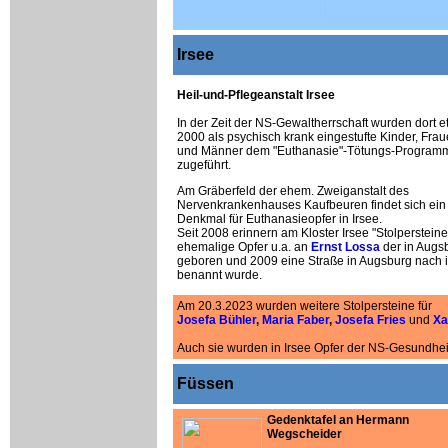
Irsee
Heil-und-Pflegeanstalt Irsee
In der Zeit der NS-Gewaltherrschaft wurden dort 
2000 als psychisch krank eingestufte Kinder, Fra
und Männer dem "Euthanasie"-Tötungs-Program
zugeführt.
Am Gräberfeld der ehem. Zweiganstalt des
Nervenkrankenhauses Kaufbeuren findet sich ein
Denkmal für Euthanasieopfer in Irsee.
Seit 2008 erinnern am Kloster Irsee "Stolpersteine
ehemalige Opfer u.a. an
Ernst Lossa
der in Augs
geboren und 2009 eine Straße in Augsburg nach 
benannt wurde.
Am 20.3.2023 wurden weitere Stolpersteine für
Josefa Bühler
,
Maria Faber
,
Josefa Fries
und
Xa
Auch sie wurden in Irsee Opfer der NS-Gesundheit
Füssen
Gedenktafel an Hermann
Wegscheider