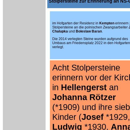
Stolpersteine zur Erinnerung an NS-
im Hofgarten der Residenz in
Kempten
erinnern 
Stolpersteine an die polnischen Zwangsarbeiter
J
Chalupka
und
Boleslaw Baran
.
Die 2014 verlegten Steine wurden aufgrund des
Umbaus am Friedensplatz 2022 in den Hofgarten
verlegt.
Acht Stolpersteine
erinnern vor der Kir
in
Hellengerst
an
Johanna Rötzer
(*1909) und ihre sie
Kinder (
Josef
*1929,
Ludwig
*1930,
Ann