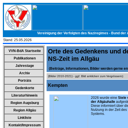
Vereinigung der Verfolgten des Naziregimes - Bund der
Stand:
25.05.2026
Orte des Gedenkens und de
VVN-BdA Startseite
NS-Zeit im Allgäu
Publikationen
Jahrestage
(Beiträge, Informationen, Bilder werden gerne
Archiv
(Bilder 2010-2021) - ggf. Bild anklicken zum Vergrössern):
Porträts
Kempten
Gedenkorte
Literaturhinweis
2026 wurde eine
Stele 
der Allgäuhalle
aufgeste
Region Augsburg
Diese informiert über di
Nutzung in der Zeit des
Region Allgäu
Systems.
Linkliste
Kontakt/Impressum