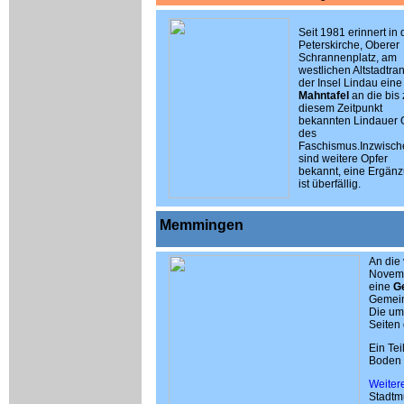
Seit 1981 erinnert in 
Peterskirche, Oberer
Schrannenplatz, am
westlichen Altstadtra
der Insel Lindau eine
Mahntafel
an die bis
diesem Zeitpunkt
bekannten Lindauer 
des
Faschismus.Inzwisch
sind weitere Opfer
bekannt, eine Ergän
ist überfällig.
Memmingen
An die
Novemb
eine
G
Gemei
Die um
Seiten 
Ein Te
Boden 
Weiter
Stadtm