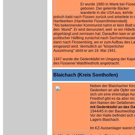
Er wurde 1880 in Wank bei Füss
geboren. Der gelernte Bäcker
wanderte in die USA aus, kehrte
jedoch bald nach Füssen zurück und arbeitete in
Hanfwerken (Hanfwerke Füssen/Immenstadt).
"Als bekennender Kommunist nahm er kein Blatt v
den Mund". Er wird denunziert, weil er ein Hitlerb
abgehängt und zerrissen hat. Daraufhin kam er al
politischer Häftling zunächst nach Sachsenhause
dann nach Flossenbürg, wo er zum Aufbau des L
eingesetzt wird. Vermutlich an "körperlicher
Auszehrung" stirbt er am 18. Mai 1941.
1947 wurde die Gedenktafel im Umgang der Kape
des Füssener Waldfriedhofs angebracht.
Blaichach (Kreis Sonthofen)
Neben der Blaichacher Kirc
Gedenken an alle Opfer von
sich um eine ehemalige Au
Friedhof gibt es da aber nic
den Namen der Gefallenen d
mit Gedenktafel an das D
1944/45 in der Baumwollsp
Vor der Halle befindet sich
Lagers Blaichach.
Im KZ-Aussenlager waren bi