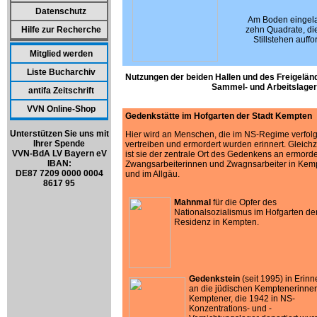
Datenschutz
Am Boden eingel
Hilfe zur Recherche
zehn Quadrate, di
Stillstehen auffo
Mitglied werden
Liste Bucharchiv
Nutzungen der beiden Hallen und des Freigeländ
Sammel- und Arbeitslager
antifa Zeitschrift
VVN Online-Shop
Gedenkstätte im Hofgarten der Stadt Kempten
Unterstützen Sie uns mit
Hier wird an Menschen, die im NS-Regime verfolg
Ihrer Spende
vertreiben und ermordert wurden erinnert. Gleichz
VVN-BdA LV Bayern eV
ist sie der zentrale Ort des Gedenkens an ermord
IBAN:
Zwangsarbeiterinnen und Zwagnsarbeiter in Kem
DE87 7209 0000 0004
und im Allgäu.
8617 95
Mahnmal
für die Opfer des
Nationalsozialismus im Hofgarten de
Residenz in Kempten.
Gedenkstein
(seit 1995) in Erin
an die jüdischen Kemptenerinne
Kemptener, die 1942 in NS-
Konzentrations- und -