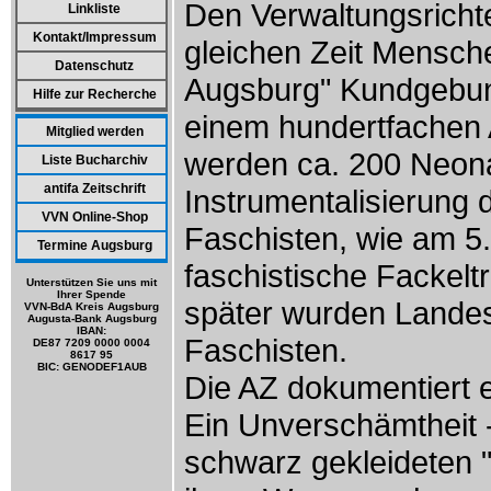
Den Verwaltungsrichte
Linkliste
Kontakt/Impressum
gleichen Zeit Menschen
Datenschutz
Augsburg" Kundgebung
Hilfe zur Recherche
einem hundertfachen 
Mitglied werden
werden ca. 200 Neonaz
Liste Bucharchiv
antifa Zeitschrift
Instrumentalisierung d
VVN Online-Shop
Faschisten, wie am 5
Termine Augsburg
faschistische Fackeltr
Unterstützen Sie uns mit
Ihrer Spende
später wurden Landes
VVN-BdA Kreis Augsburg
Augusta-Bank Augsburg
IBAN:
Faschisten.
DE87 7209 0000 0004
8617 95
BIC: GENODEF1AUB
Die AZ dokumentiert e
Ein Unverschämtheit -
schwarz gekleideten 