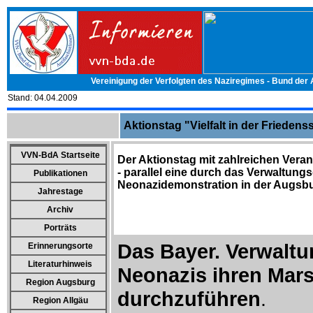
Vereinigung der Verfolgten des Naziregimes - Bund der
Stand:
04.04.2009
Aktionstag "Vielfalt in der Friedens
VVN-BdA Startseite
Der Aktionstag mit zahlreichen Ve
-
parallel eine durch das Verwaltungs
Publikationen
Neonazidemonstration in der Augsbu
Jahrestage
Archiv
Porträts
Das Bayer. Verwaltu
Erinnerungsorte
Literaturhinweis
Neonazis ihren Mar
Region Augsburg
durchzuführen
.
Region Allgäu