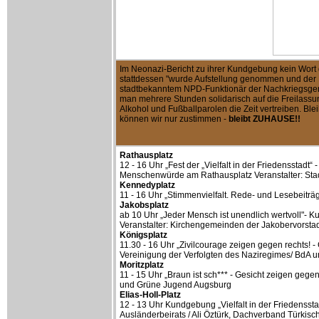
Im Neonazi-Bericht zu ihrer Kundgebung kein Wor
stattdessen "wurde Aufstellung genommen und der
stadtbekanntem NPD-Funktionär der Nachkriegsgene
man mehrere Stunden solidarisch auf die Freilass
Alkohol und Fußballparolen die Zeit vertreiben. Blei
können wir nur zustimmen -
bleibt ZUHAUSE!!
Rathausplatz
12 - 16 Uhr „Fest der „Vielfalt in der Friedensstadt
Menschenwürde am Rathausplatz Veranstalter: Sta
Kennedyplatz
11 - 16 Uhr „Stimmenvielfalt. Rede- und Lesebeiträ
Jakobsplatz
ab 10 Uhr „Jeder Mensch ist unendlich wertvoll"- K
Veranstalter: Kirchengemeinden der Jakobervorstadt
Königsplatz
11.30 - 16 Uhr „Zivilcourage zeigen gegen rechts! -
Vereinigung der Verfolgten des Naziregimes/ BdA u
Moritzplatz
11 - 15 Uhr „Braun ist sch*** - Gesicht zeigen gege
und Grüne Jugend Augsburg
Elias-Holl-Platz
12 - 13 Uhr Kundgebung „Vielfalt in der Friedenssta
Ausländerbeirats / Ali Öztürk, Dachverband Türkisc