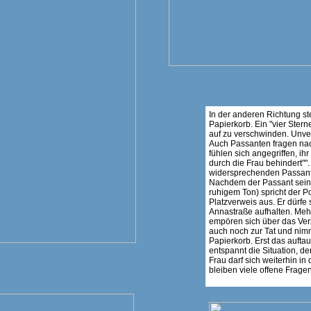
In der anderen Richtung st
Papierkorb. Ein "vier Stern
auf zu verschwinden. Unvers
Auch Passanten fragen na
fühlen sich angegriffen, i
durch die Frau behindert""
widersprechenden Passante
Nachdem der Passant seine
ruhigem Ton) spricht der P
Platzverweis aus. Er dürfe 
Annastraße aufhalten. Meh
empören sich über das Verh
auch noch zur Tat und nim
Papierkorb. Erst das auftau
entspannt die Situation, de
Frau darf sich weiterhin in
bleiben viele offene Fragen