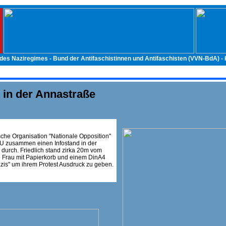
 des Naziregimes - Bund der Antifaschistinnen und Antifaschisten (VVN-BdA) 
in der Annastraße
sche Organisation "Nationale Opposition"
VU zusammen einen Infostand in der
durch. Friedlich stand zirka 20m vom
e Frau mit Papierkorb und einem DinA4
zis" um ihrem Protest Ausdruck zu geben.