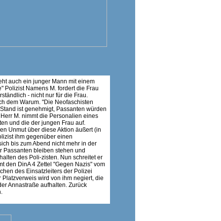
eht auch ein junger Mann mit einem
e" Polizist Namens M. fordert die Frau
tändlich - nicht nur für die Frau.
ch dem Warum. "Die Neofaschisten
hr Stand ist genehmigt, Passanten würden
. Herr M. nimmt die Personalien eines
n und die der jungen Frau auf.
n Unmut über diese Aktion äußert (in
olizist ihm gegenüber einen
sich bis zum Abend nicht mehr in der
r Passanten bleiben stehen und
alten des Poli-zisten. Nun schreitet er
mt den DinA 4 Zettel "Gegen Nazis" vom
chen des Einsatzleiters der Polizei
r Platzverweis wird von ihm negiert, die
 der Annastraße aufhalten. Zurück
.