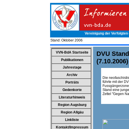
Vereinigung der Verfolgten
Stand:
Oktober 2006
DVU Stand 
VVN-BdA Startseite
(7.10.2006)
Publikationen
Jahrestage
Archiv
Die neofaschisti
führte mit der D
Porträts
Fussgängerzone 
Gedenkorte
Stand eine jung
Zettel "Gegen Na
Literaturhinweis
Region Augsburg
Region Allgäu
Linkliste
Kontakt/Impressum