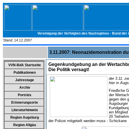
Vereinigung der Verfolgten des Naziregimes - Bund der
Stand:
14.12.2007
3.11.2007: Neonazidemonstration d
Gegenkundgebung an der Wertachbr
VVN-BdA Startseite
Die Politik versagt!
Publikationen
der 3.11. ze
Jahrestage
hier in Augs
Archiv
Friedliche 
der Wertach
Porträts
gegen den g
Erinnerungsorte
Augsburger 
Kundgebung w
Literaturhinweis
ein Mitglie
20 Teilnehm
Region Augsburg
der Polizei mitgeteilt werden muss - Schickane
Region Allgäu