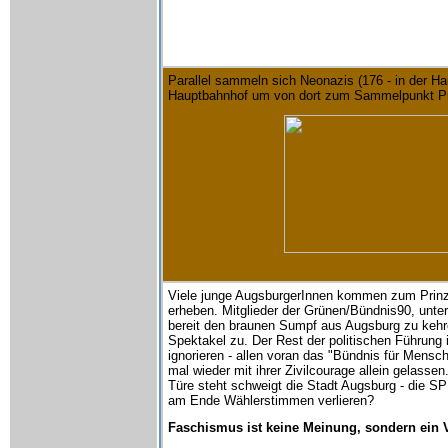
Parallel sammeln sich Neonazis (176 - in der 
Hauptbahnhof um von dort zum Sammelpunkt Pri
Viele junge AugsburgerInnen kommen zum Prinz
erheben. Mitglieder der Grünen/Bündnis90, unte
bereit den braunen Sumpf aus Augsburg zu keh
Spektakel zu. Der Rest der politischen Führung
ignorieren - allen voran das "Bündnis für Mensc
mal wieder mit ihrer Zivilcourage allein gelass
Türe steht schweigt die Stadt Augsburg - die S
am Ende Wählerstimmen verlieren?
Faschismus ist keine Meinung, sondern ein