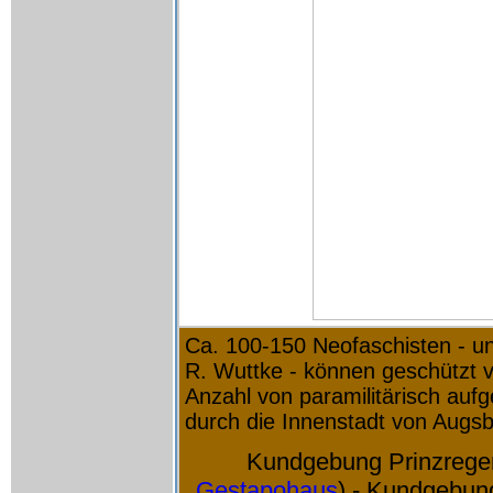
Ca. 100-150 Neofaschisten - u
R. Wuttke - können geschützt 
Anzahl von paramilitärisch aufg
durch die Innenstadt von Augsb
Kundgebung Prinzregen
Gestapohaus
) - Kundgebun