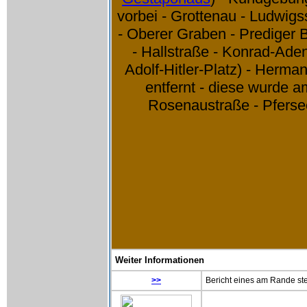
vorbei - Grottenau - Ludwigs
- Oberer Graben - Prediger
- Hallstraße - Konrad-Ade
Adolf-Hitler-Platz) - Herm
entfernt - diese wurde a
Rosenaustraße - Pferse
Weiter Informationen
>>
Bericht eines am Rande st