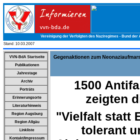
Vereinigung der Verfolgten des Naziregimes - Bund der
Stand:
10.03.2007
Gegenaktionen zum Neonaziaufmars
VVN-BdA Startseite
Publikationen
Jahrestage
1500 Antif
Archiv
Porträts
zeigten d
Erinnerungsorte
Literaturhinweis
"Vielfalt statt
Region Augsburg
Region Allgäu
tolerant u
Linkliste
Kontakt/Impressum