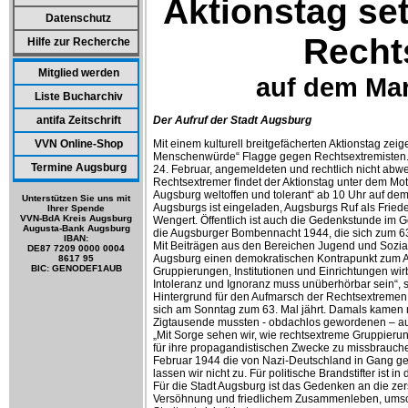
Aktionstag se
Datenschutz
Recht
Hilfe zur Recherche
Mitglied werden
auf dem Mar
Liste Bucharchiv
antifa Zeitschrift
Der Aufruf der Stadt Augsburg
VVN Online-Shop
Mit einem kulturell breitgefächerten Aktionstag zeig
Menschenwürde“ Flagge gegen Rechtsextremisten. 
Termine Augsburg
24. Februar, angemeldeten und rechtlich nicht ab
Rechtsextremer findet der Aktionstag unter dem Motto 
Augsburg weltoffen und tolerant“ ab 10 Uhr auf dem 
Unterstützen Sie uns mit
Augsburgs ist eingeladen, Augsburgs Ruf als Fried
Ihrer Spende
VVN-BdA Kreis Augsburg
Wengert. Öffentlich ist auch die Gedenkstunde im 
Augusta-Bank Augsburg
die Augsburger Bombennacht 1944, die sich zum 63.
IBAN:
Mit Beiträgen aus den Bereichen Jugend und Soziales
DE87 7209 0000 0004
Augsburg einen demokratischen Kontrapunkt zum A
8617 95
BIC: GENODEF1AUB
Gruppierungen, Institutionen und Einrichtungen wir
Intoleranz und Ignoranz muss unüberhörbar sein“, 
Hintergrund für den Aufmarsch der Rechtsextremen
sich am Sonntag zum 63. Mal jährt. Damals kamen 
Zigtausende mussten - obdachlos gewordenen – aus
„Mit Sorge sehen wir, wie rechtsextreme Gruppieru
für ihre propagandistischen Zwecke zu missbrauch
Februar 1944 die von Nazi-Deutschland in Gang ges
lassen wir nicht zu. Für politische Brandstifter ist i
Für die Stadt Augsburg ist das Gedenken an die z
Versöhnung und friedlichem Zusammenleben, umso m