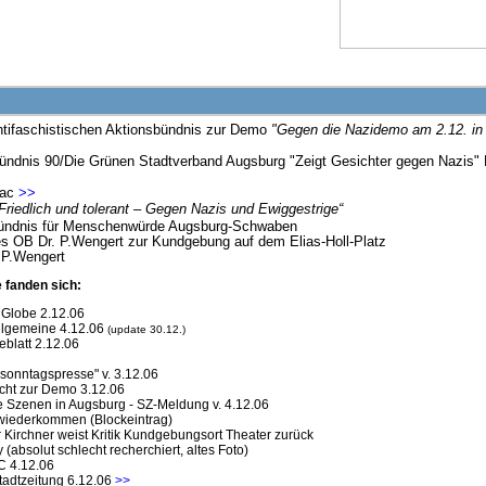
tifaschistischen Aktionsbündnis zur Demo
"Gegen die Nazidemo am 2.12. in
ündnis 90/Die Grünen Stadtverband Augsburg "Zeigt Gesichter gegen Nazis"
tac
>>
Friedlich und tolerant – Gegen Nazis und Ewiggestrige“
ndnis für Menschenwürde Augsburg-Schwaben
es OB Dr. P.Wengert zur Kundgebung auf dem Elias-Holl-Platz
 P.Wengert
e fanden sich:
dGlobe 2.12.06
llgemeine 4.12.06
(update 30.12.)
blatt 2.12.06
 sonntagspresse" v. 3.12.06
cht zur Demo 3.12.06
Szenen in Augsburg - SZ-Meldung v. 4.12.06
 wiederkommen (Blockeintrag)
 Kirchner weist Kritik Kundgebungsort Theater zurück
(absolut schlecht recherchiert, altes Foto)
C 4.12.06
tadtzeitung 6.12.06
>>