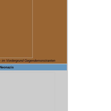
t - im Vordergrund Gegendemonstranten
Neonazis