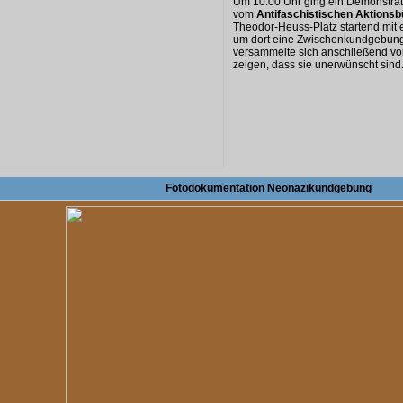
Um 10.00 Uhr ging ein Demonstrati
vom
Antifaschistischen Aktionsb
Theodor-Heuss-Platz startend mit 
um dort eine Zwischenkundgebung 
versammelte sich anschließend vo
zeigen, dass sie unerwünscht sind
Fotodokumentation Neonazikundgebung