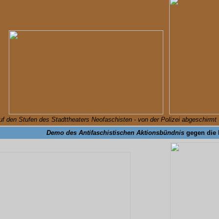
uf den Stufen des Stadttheaters Neofaschisten - von der Polizei abgeschirm
Demo des Antifaschistischen Aktionsbündnis
gegen die 