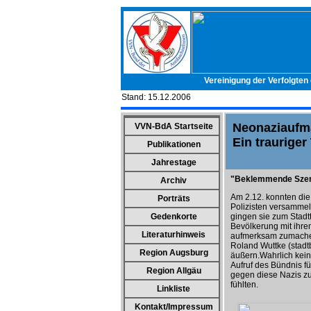
Vereinigung der Verfolgten
Stand:
15.12.2006
Neonaziaufma
VVN-BdA Startseite
Ein traurige
Publikationen
Jahrestage
"Beklemmende Szene
Archiv
Am 2.12. konnten die
Porträts
Polizisten versammel
Gedenkorte
gingen sie zum Stadt
Bevölkerung mit ihre
Literaturhinweis
aufmerksam zumachen,
Roland Wuttke (stadt
Region Augsburg
äußern.Wahrlich kein
Aufruf des Bündnis 
Region Allgäu
gegen diese Nazis zu
fühlten.
Linkliste
Kontakt/Impressum