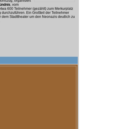
onszug, organisiert
ündnis
, vom
etwa 600 Teilnehmer (gezählt) zum Merkurplatz
durchzuführen. Ein Großteil der Teilnehmer
r dem Stadttheater um den Neonazis deutlich zu
.