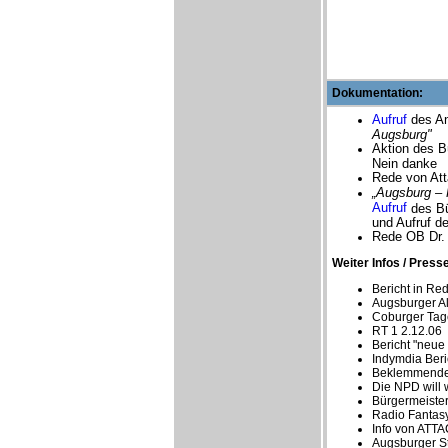
Dokumentation:
Aufruf
des An
Augsburg"
Aktion des B
Nein danke
Rede von At
„Augsburg – 
Aufruf
des Bü
und Aufruf d
Rede OB Dr.
Weiter Infos / Press
Bericht in Re
Augsburger A
Coburger Tage
RT 1 2.12.06
Bericht "neue
Indymdia Beri
Beklemmende 
Die NPD will
Bürgermeister
Radio Fantasy 
Info von ATTA
Augsburger S