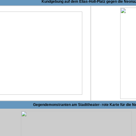
Kundgebung auf dem Elias-Holl-Platz gegen die Neona
Gegendemonstranten am Stadttheater- rote Karte für die N