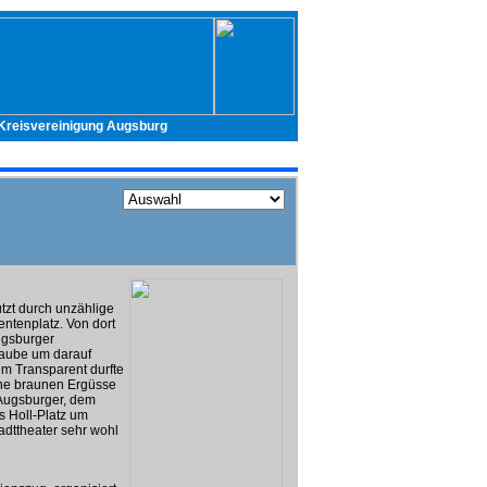
- Kreisvereinigung Augsburg
tzt durch unzählige
ntenplatz. Von dort
Augsburger
staube um darauf
m Transparent durfte
ine braunen Ergüsse
 Augsburger, dem
s Holl-Platz um
adttheater sehr wohl