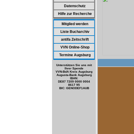
Datenschutz
Hilfe zur Recherche
Mitglied werden
Liste Bucharchiv
antifa Zeitschrift
VVN Online-Shop
Termine Augsburg
Unterstützen Sie uns mit
Ihrer Spende
VVN-BdA Kreis Augsburg
Augusta-Bank Augsburg
IBAN:
DE87 7209 0000 0004
8617 95
BIC: GENODEF1AUB