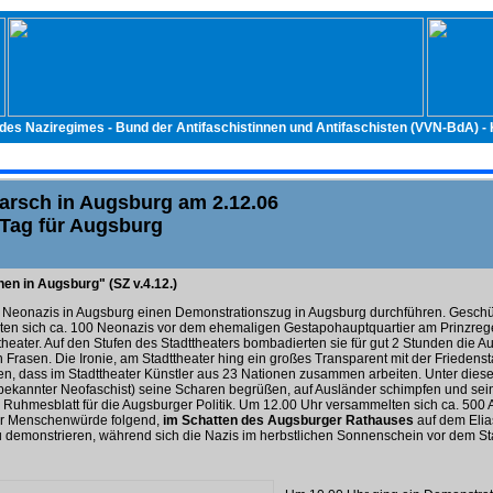
 des Naziregimes - Bund der Antifaschistinnen und Antifaschisten (VVN-BdA) 
rsch in Augsburg am 2.12.06
r Tag für Augsburg
n in Augsburg" (SZ v.4.12.)
 Neonazis in Augsburg einen Demonstrationszug in Augsburg durchführen. Geschü
ten sich ca. 100 Neonazis vor dem ehemaligen Gestapohauptquartier am Prinzrege
theater. Auf den Stufen des Stadttheaters bombadierten sie für gut 2 Stunden die 
n Frasen. Die Ironie, am Stadttheater hing ein großes Transparent mit der Frieden
 dass im Stadttheater Künstler aus 23 Nationen zusammen arbeiten. Unter diese
bekannter Neofaschist) seine Scharen begrüßen, auf Ausländer schimpfen und se
 Ruhmesblatt für die Augsburger Politik. Um 12.00 Uhr versammelten sich ca. 500
für Menschenwürde folgend,
im Schatten des Augsburger Rathauses
auf dem Elia
 demonstrieren, während sich die Nazis im herbstlichen Sonnenschein vor dem St