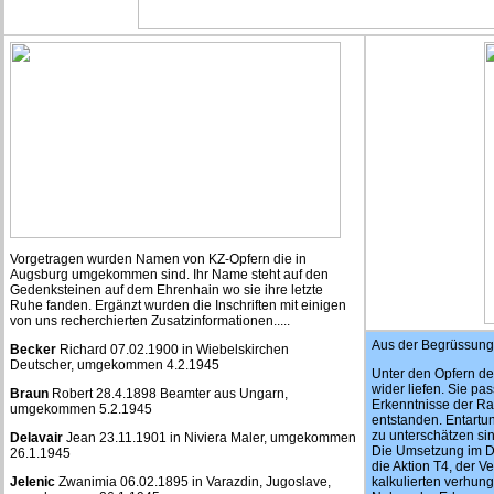
Vorgetragen wurden Namen von KZ-Opfern die in
Augsburg umgekommen sind. Ihr Name steht auf den
Gedenksteinen auf dem Ehrenhain wo sie ihre letzte
Ruhe fanden. Ergänzt wurden die Inschriften mit einigen
von uns recherchierten Zusatzinformationen.....
Aus der Begrüssung
Becker
Richard 07.02.1900 in Wiebelskirchen
Deutscher, umgekommen 4.2.1945
Unter den Opfern de
wider liefen. Sie pa
Braun
Robert 28.4.1898 Beamter aus Ungarn,
Erkenntnisse der Ra
umgekommen 5.2.1945
entstanden. Entartu
zu unterschätzen sin
Delavair
Jean 23.11.1901 in Niviera Maler, umgekommen
Die Umsetzung im D
26.1.1945
die Aktion T4, der
Jelenic
Zwanimia 06.02.1895 in Varazdin, Jugoslave,
kalkulierten verhung