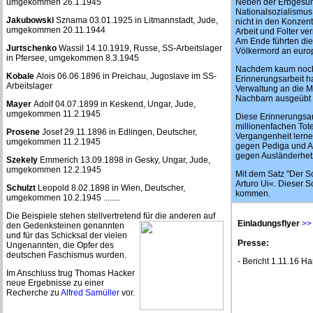
umgekommen 26.1.1945
Neben der Erbgesund
Nationalsozialismu
Jakubowski
Sznama 03.01.1925 in Litmannstadt, Jude,
nicht in den Konzen
umgekommen 20.11.1944
Arbeit und Folter ve
Am Ende führten die
Jurtschenko
Wassil 14.10.1919, Russe, SS-Arbeitslager
Völkermord an euro
in Pfersee, umgekommen 8.3.1945
Nachdem kaum noch Z
Kobale
Alois 06.06.1896 in Preichau, Jugoslave im SS-
Erinnerungsarbeit ha
Arbeitslager
Verwaltung an die M
Nachbarn ausgeübt w
Mayer
Adolf 04.07.1899 in Keskend, Ungar, Jude,
umgekommen 11.2.1945
Diese Erinnerungsar
millionenfachen Tot
Prosene
Josef 29.11.1896 in Edlingen, Deutscher,
Vergangenheit lernen
umgekommen 11.2.1945
gegen Pediga und Abl
gegen Ausländerhetz
Szekely
Emmerich 13.09.1898 in Gesky, Ungar, Jude,
umgekommen 12.2.1945
Mit dem Satz "Der S
Arturo Ui«. Dieser S
Schulzt
Leopold 8.02.1898 in Wien, Deutscher,
kommen.
umgekommen 10.2.1945 ........
Die Beispiele stehen stellvertretend für die anderen auf
Einladungsflyer
>>
den Gedenksteinen genannten
und für das Schicksal der vielen
Presse:
Ungenannten, die Opfer des
deutschen Faschismus wurden.
- Bericht 1.11.16 H
Im Anschluss trug Thomas Hacker
neue Ergebnisse zu einer
Recherche zu
Alfred Samüller
vor.