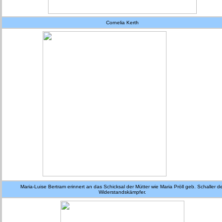
Cornelia Kerth
Maria-Luise Bertram erinnert an das Schicksal der Mütter wie Maria Pröll geb. Schaller d
Widerstandskämpfer.