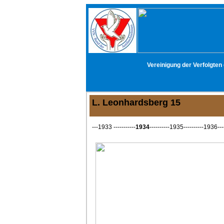
Vereinigung der Verfolgten
L. Leonhardsberg 15
---1933 -----------
1934
----------1935----------1936----