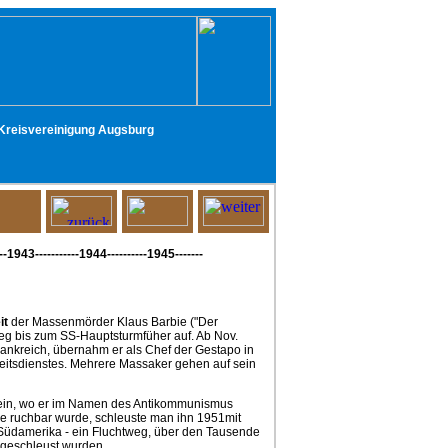
- Kreisvereinigung Augsburg
----1943-----------1944----------1945-------
it
der Massenmörder Klaus Barbie ("Der
tieg bis zum SS-Hauptsturmfüher auf. Ab Nov.
nkreich, übernahm er als Chef der Gestapo in
rheitsdienstes. Mehrere Massaker gehen auf sein
o ein, wo er im Namen des Antikommunismus
che ruchbar wurde, schleuste man ihn 1951mit
 Südamerika - ein Fluchtweg, über den Tausende
 geschleust wurden.