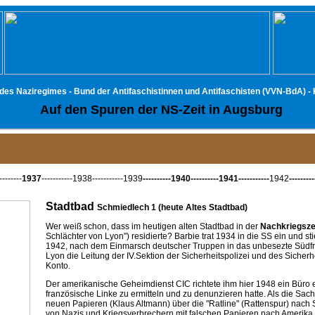
 des Naziregimes - Bund der Antifaschistinnen und Antifaschisten (VVN-BdA) 
Auf den Spuren der NS-Zeit in Augsburg
-------
1937
-----------1938-----------1939
----------1940----------1941-----------
1942
-------
Stadtbad
Schmiedlech 1 (heute Altes Stadtbad)
Wer weiß schon, dass im heutigen alten Stadtbad in der
Nachkriegsze
Schlächter von Lyon") residierte? Barbie trat 1934 in die SS ein und s
1942, nach dem Einmarsch deutscher Truppen in das unbesezte Südfra
Lyon die Leitung der IV.Sektion der Sicherheitspolizei und des Siche
Konto.
Der amerikanische Geheimdienst CIC richtete ihm hier 1948 ein Bür
französische Linke zu ermitteln und zu denunzieren hatte. Als die Sa
neuen Papieren (Klaus Altmann) über die "Ratline" (Rattenspur) nach
von Nazis und Kriegsverbrechern mit falschen Papieren nach Amerika