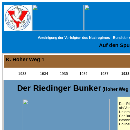
Vereinigung der Verfolgten des Naziregimes - Bund der
Auf den Spur
K. Hoher Weg 1
---1933 -----------1934----------1935----------1936-----------1937-----------
1938
Der Riedinger Bunker
(Hoher Weg 
Das Ri
als Ve
Unterh
Der Bu
Befehl
Hollbe