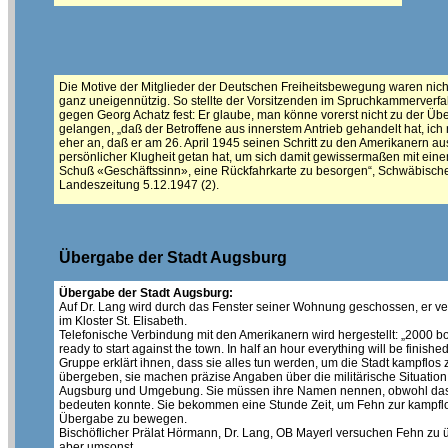
Die Motive der Mitglieder der Deutschen Freiheitsbewegung waren nic
ganz uneigennützig. So stellte der Vorsitzenden im Spruchkammerverf
gegen Georg Achatz fest: Er glaube, man könne vorerst nicht zu der Ü
gelangen, „daß der Betroffene aus innerstem Antrieb gehandelt hat, ic
eher an, daß er am 26. April 1945 seinen Schritt zu den Amerikanern au
persönlicher Klugheit getan hat, um sich damit gewissermaßen mit ein
Schuß «Geschäftssinn», eine Rückfahrkarte zu besorgen“, Schwäbisch
Landeszeitung 5.12.1947 (2).
Übergabe der Stadt Augsburg
Übergabe der Stadt Augsburg:
Auf Dr. Lang wird durch das Fenster seiner Wohnung geschossen, er ver
im Kloster St. Elisabeth.
Telefonische Verbindung mit den Amerikanern wird hergestellt: „2000 
ready to start against the town. In half an hour everything will be finished
Gruppe erklärt ihnen, dass sie alles tun werden, um die Stadt kampflos 
übergeben, sie machen präzise Angaben über die militärische Situation
Augsburg und Umgebung. Sie müssen ihre Namen nennen, obwohl das
bedeuten konnte. Sie bekommen eine Stunde Zeit, um Fehn zur kampfl
Übergabe zu bewegen.
Bischöflicher Prälat Hörmann, Dr. Lang, OB Mayerl versuchen Fehn zu 
aber umsonst.