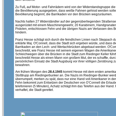
Zu Fuß, auf Motor- und Fahrrädern wird von der Widerstandsgruppe die
die Bevölkerung ausgegeben, dass weiße Fahnen gehisst werden solle
Bevölkerung beginnt, die Barrikaden vor den Brücken wegzuräumen.
Nachts halten 27 Widerständler auf der gegenüberliegenden Straßense
ausgerüstet mit einem Maschinengewehr, 20 Karabinern, Handgranate
Pistolen, entschlossen Fehn und die übrigen Nazis am Verlassen des B
hindern.
Franz Hesse schlägt sich durch die feindlichen Linien nach Steppach d
erklärte Maj. O'Connell, dass die Stadt sich ergeben würde, und dass di
Barrikaden an den Lech- und Wertachbrücken abgebaut werden. O'Con
beschreibt, wie Franz Hesse mit seinem eigenen Wagen die Amerikaner
Schleichwegen über die Brücken in die Stadt zum Riedinger Keller führt
beschreibt Hesse als einen Mann von großem Mut, der es schaffte, dur
persönlichen Einsatz die Stadt Augsburg vor ihrer völligen Zerstörung z
bewahren.
Am frühen Morgen des
28.4.1945
kommt Hesse mit dem ersten amerik
Stoßtrupp am Riedingerbunker an. Die Nazis im Riedinger-Bunker wer
überrumpelt, merken zu spät, dass nur eine Hand voll Amerikaner in der 
Fehn bekommt zum Entsetzen der Deutschen von O’Connell die Erlaub
telefonieren (5 Minuten), Achatz schlägt ihm das Telefon aus der Hand.
verhaftet, die Stadt gerettet.