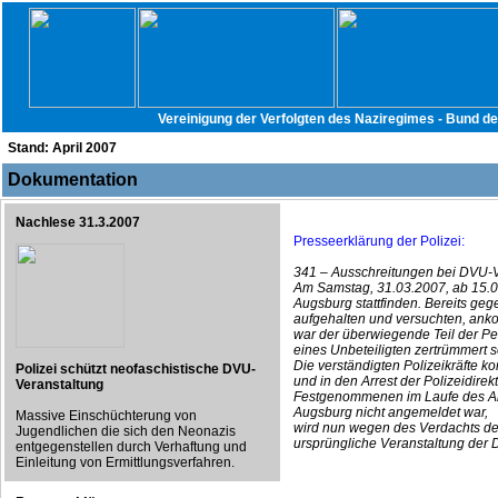
Vereinigung der Verfolgten des Naziregimes - Bund d
Stand:
April 2007
Dokumentation
Nachlese 31.3.2007
Presseerklärung der Polizei:
341 – Ausschreitungen bei DVU-V
Am Samstag, 31.03.2007, ab 15.00 
Augsburg stattfinden. Bereits geg
aufgehalten und versuchten, ank
war der überwiegende Teil der 
eines Unbeteiligten zertrümmert 
Die verständigten Polizeikräfte 
Polizei schützt neofaschistische DVU-
und in den Arrest der Polizeidire
Veranstaltung
Festgenommenen im Laufe des Ab
Augsburg nicht angemeldet war,
Massive Einschüchterung von
wird nun wegen des Verdachts de
Jugendlichen die sich den Neonazis
ursprüngliche Veranstaltung der
entgegenstellen durch Verhaftung und
Einleitung von Ermittlungsverfahren.