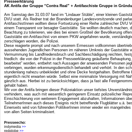
Presseerklärung
AK Antifa der Gruppe “Contra Real” + Antifaschiste Gruppe in Gründ
Am Samstag den 31.03.07 fand im “Lindauer Stüble”, einer kleinen Gaststä
DVU statt. Als Redner trat der Brandenburger Landesvorsitzende und parla
AntifaschistInnen wollten diese Fortsetzung einer Reihe zahlreicher DVU 
einem Transparent vor besagter Gaststätte. Sie wollten deutlich machen, das
Beachtung zu tolerieren, wie dies bei einem Großteil der Bevölkerung offen
Gaststätte ein Antifaschist von einem PKW angefahren wurde, verständigte
zerschlagen worden, die Polizei.
Diese reagierte prompt und nach unserem Ermessen vollkommen übertrieben 
aussehenden Jugendlichen Personen im näheren Umkreis der Gaststätte wu
Vermummung bis Landfriedensbruch und Sachbeschädigung reichten, festge
friedlich: die von der Polizei in der Presseerklärung geäußerte Behauptu
bearbeitet” worden, entbehrt nach Aussagen der anwesenden Personen jegl
verbringen, wurden erkennungsdienstlich behandelt und verhört. In den sc
stundenlang nahezu unbekleidet und ohne Decke festgehalten. Betroffene
eigentlich nicht erwarten würde. Selbst eine minimalste Versorgung mit Nah
gänzlich aus. Hierbei ist zu berücksichtigen, dass ja fast alle Festgenomm
gehabt haben.
Wir von der Antifa bringen dieser Polizeiaktion unser tiefstes Unverständni
verhindern, was auch mit wesentlich geringerem Einsatz polizeilicher Repr
Einschüchterung von weiterem Engagement abzuhalten, Informationen über 
TeilnehmerInnen auch dieses Ereignis nicht betreffende Flugblätter u.ä. 
Einerseits wird von führenden PolitikerInnen immer wieder ein mangelndes
von allen Seiten kriminalisiert.
Presseecho:
indymedia
>>
redglobe
>>