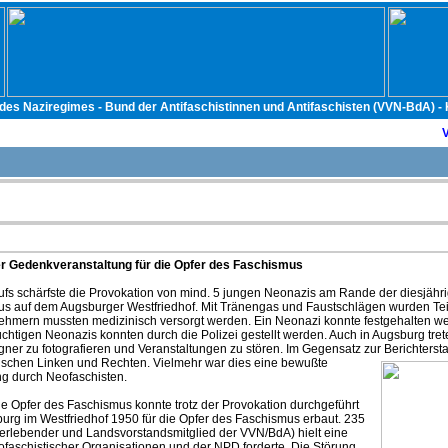
 des Naziregimes - Bund der Antifaschistinnen und Antifaschisten (VVN-BdA) 
r Gedenkveranstaltung für die Opfer des Faschismus
ufs schärfste die Provokation von mind. 5 jungen Neonazis am Rande der diesjähr
mus auf dem Augsburger Westfriedhof. Mit Tränengas und Faustschlägen wurden Te
ilnehmern mussten medizinisch versorgt werden. Ein Neonazi konnte festgehalten 
chtigen Neonazis konnten durch die Polizei gestellt werden. Auch in Augsburg tret
r zu fotografieren und Veranstaltungen zu stören. Im Gegensatz zur Berichtersta
schen Linken und Rechten. Vielmehr war dies eine bewußte
ng durch Neofaschisten.
e Opfer des Faschismus konnte trotz der Provokation durchgeführt
rg im Westfriedhof 1950 für die Opfer des Faschismus erbaut. 235
berlebender und Landsvorstandsmitglied der VVN/BdA) hielt eine
ofaschistischer Organisationen und der NPD forderte. Die Störung