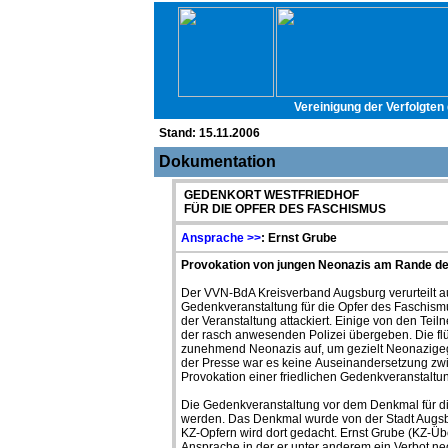
Vereinigung der Verfolgten
Stand:
15.11.2006
Dokumentation
GEDENKORT WESTFRIEDHOF
FÜR DIE OPFER DES FASCHISMUS
Ansprache >>
: Ernst Grube
Provokation von jungen Neonazis am Rande de
Der VVN-BdA Kreisverband Augsburg verurteilt a
Gedenkveranstaltung für die Opfer des Faschis
der Veranstaltung attackiert. Einige von den Te
der rasch anwesenden Polizei übergeben. Die flü
zunehmend Neonazis auf, um gezielt Neonazigegne
der Presse war es keine
Auseinandersetzung zwi
Provokation einer friedlichen Gedenkveranstaltu
Die Gedenkveranstaltung vor dem Denkmal für di
werden. Das Denkmal wurde von der Stadt Augsbu
KZ-Opfern wird dort gedacht. Ernst Grube (KZ-Ü
Ansprache in der er unter anderem ein Verbot ne