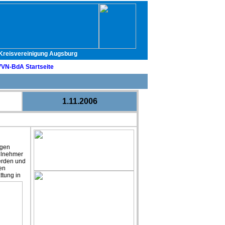
- Kreisvereinigung Augsburg
VVN-BdA Startseite
1.11.2006
igen
ilnehmer
werden und
en
ttung in