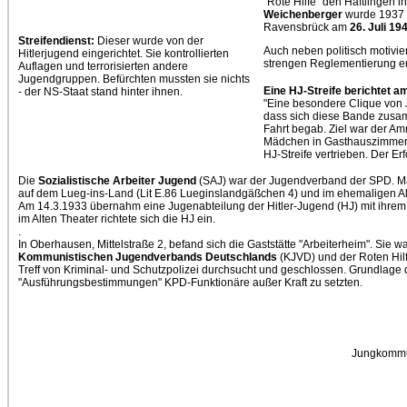
"Rote Hilfe" den Häftlingen 
Weichenberger
wurde 1937 i
Ravensbrück am
26. Juli 19
Streifendienst:
Dieser wurde von der
Auch neben politisch motivie
Hitlerjugend eingerichtet. Sie kontrollierten
strengen Reglementierung e
Auflagen und terrorisierten andere
Jugendgruppen. Befürchten mussten sie nichts
Eine HJ-Streife berichtet 
- der NS-Staat stand hinter ihnen.
"Eine besondere Clique von J
dass sich diese Bande zus
Fahrt begab. Ziel war der Am
Mädchen in Gasthauszimmern 
HJ-Streife vertrieben. Der Er
Die
Sozialistische Arbeiter Jugend
(SAJ) war der Jugendverband der SPD. Mä
auf dem Lueg-ins-Land (Lit E.86 Lueginslandgäßchen 4) und im ehemaligen Alt
Am 14.3.1933 übernahm eine Jugenabteilung der Hitler-Jugend (HJ) mit ihrem
im Alten Theater richtete sich die HJ ein.
.
In Oberhausen, Mittelstraße 2, befand sich die Gaststätte "Arbeiterheim". Sie w
Kommunistischen Jugendverbands Deutschlands
(KJVD) und der Roten Hil
Treff von Kriminal- und Schutzpolizei durchsucht und geschlossen. Grundlag
"Ausführungsbestimmungen" KPD-Funktionäre außer Kraft zu setzten.
Jungkommun