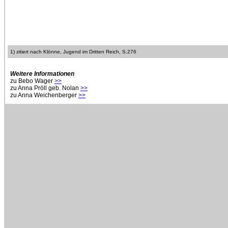
1) zitiert nach Klönne, Jugend im Dritten Reich, S.276
Weitere Informationen
zu Bebo Wager
>>
zu Anna Pröll geb. Nolan
>>
zu Anna Weichenberger
>>