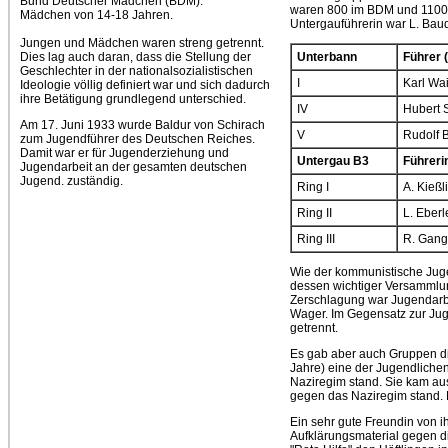
Bund Deutscher Mädchen (BDM):
waren 800 im BDM und 1100 b
Mädchen von 14-18 Jahren.
Untergauführerin war L. Baud
Jungen und Mädchen waren streng getrennt.
Unterbann
Führer 
Dies lag auch daran, dass die Stellung der
Geschlechter in der nationalsozialistischen
I
Karl Wai
Ideologie völlig definiert war und sich dadurch
ihre Betätigung grundlegend unterschied.
IV
Hubert 
Am 17. Juni 1933 wurde Baldur von Schirach
V
Rudolf 
zum Jugendführer des Deutschen Reiches.
Damit war er für Jugenderziehung und
Untergau B3
Führeri
Jugendarbeit an der gesamten deutschen
Jugend. zuständig.
Ring I
A. Kießl
Ring II
L. Eberl
Ring III
R. Gang
Wie der kommunistische Juge
dessen wichtiger Versammlu
Zerschlagung war Jugendarbe
Wager. Im Gegensatz zur Jug
getrennt.
Es gab aber auch Gruppen di
Jahre) eine der Jugendliche
Naziregim stand. Sie kam au
gegen das Naziregim stand. 
Ein sehr gute Freundin von i
Aufklärungsmaterial gegen d