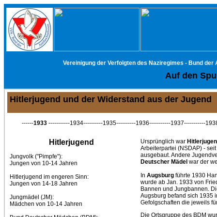
Vereinigung der Verfolgten des Naziregimes - Bund der
Auf den Spur
Hitlerjugend und der Widerstand aus der Jugend
------
1933
-----------1934----------1935----------1936-----------1937-----------1938
Hitlerjugend
Ursprünglich war
Hitlerjuge
Arbeiterpartei (NSDAP) - s
ausgebaut. Andere Jugendver
Jungvolk ("Pimpfe"):
Deutscher Mädel
war der we
Jungen von 10-14 Jahren
In
Augsburg
führte 1930 Han
Hitlerjugend im engeren Sinn:
wurde ab Jan. 1933 von Fried
Jungen von 14-18 Jahren
Bannen und Jungbannen. Die 
Augsburg befand sich 1935 in
Jungmädel (JM):
Gefolgschaften die jeweils f
Mädchen von 10-14 Jahren
Die Ortsgruppe des BDM wurd