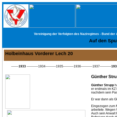
Vereinigung der Verfolgten des Naziregimes - Bund der
Auf den Spur
Holbeinhaus Vorderer Lech 20
-------
1933
-----------1934----------1935----------1936-----------1937-----------
193
Günther Str
Günther Strupp
ha
er erstmals im KZ
nachdem sein Pass
Er war dann als Gl
Eingezogen zum Mil
arbeitete. Wegen 
Auch sein Anwalt 