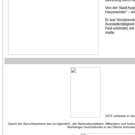
Befreiung durch d
Von der Stadt Augs
Hausmeister“ – wie
Er war Vorsitzend
Ausstattertätigkeit
Fast erblindet, mi
malte.
1972 verfasste er d
Zweck der Spruchkammern war es eigentlich, „die Nationalsozialisten, Militaristen und Indus
Nürnberger Gerichtshofes in der Fläche fortzuse