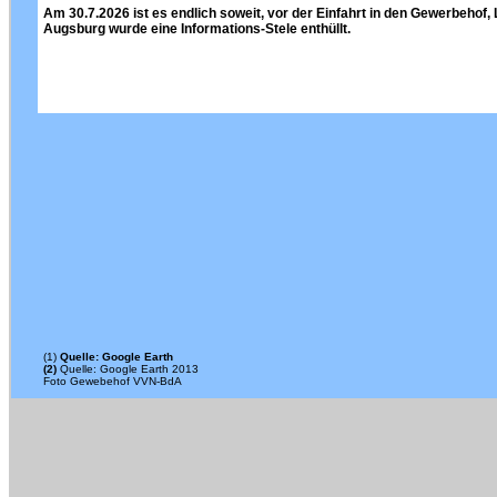
Am 30.7.2026 ist es endlich soweit, vor der Einfahrt in den Gewerbehof,
Augsburg wurde eine Informations-Stele enthüllt.
(1)
Quelle: Google Earth
(2)
Quelle: Google Earth 2013
Foto Gewebehof VVN-BdA